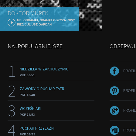
DOKTÓR MUREK
MELODRAMAT, DRAMAT OBYCZAJOWY
REŻ. JULIUSZ GARDAN
NAJPOPULARNIEJSZE
OBSERWU
1
NIEDZIELA W ZAKROCZYMIU
PROFI
PKF 36/51
2
ZAWODY O PUCHAR TATR
PROFIL
PKF 12/48
3
WCZEŚNIAKI
PROFI
PKF 24/53
4
PUCHAR PRZYJAŹNI
PROFI
PKF 5B/69