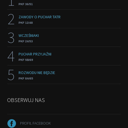
1
PKF 36/51
2
ZAWODY O PUCHAR TATR
PKF 12/48
3
WCZEŚNIAKI
PKF 24/53
4
PUCHAR PRZYJAŹNI
PKF 5B/69
5
ROZWODU NIE BĘDZIE
PKF 8A/65
OBSERWUJ NAS
PROFIL FACEBOOK