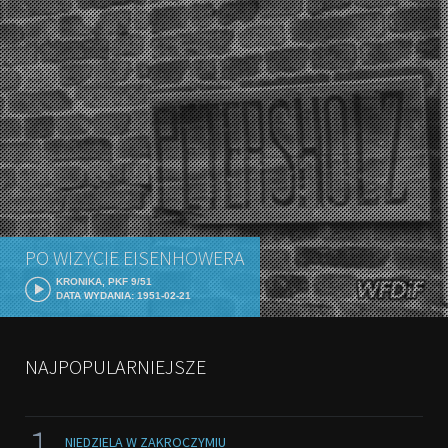
PO WIZYCIE EISENHOWERA
KRONIKA, PKF 9/51
DATA WYDANIA: 1951-02-21
NAJPOPULARNIEJSZE
NIEDZIELA W ZAKROCZYMIU