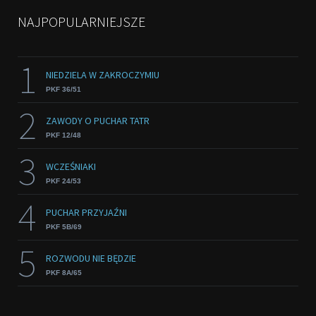
NAJPOPULARNIEJSZE
1
NIEDZIELA W ZAKROCZYMIU
PKF 36/51
2
ZAWODY O PUCHAR TATR
PKF 12/48
3
WCZEŚNIAKI
PKF 24/53
4
PUCHAR PRZYJAŹNI
PKF 5B/69
5
ROZWODU NIE BĘDZIE
PKF 8A/65