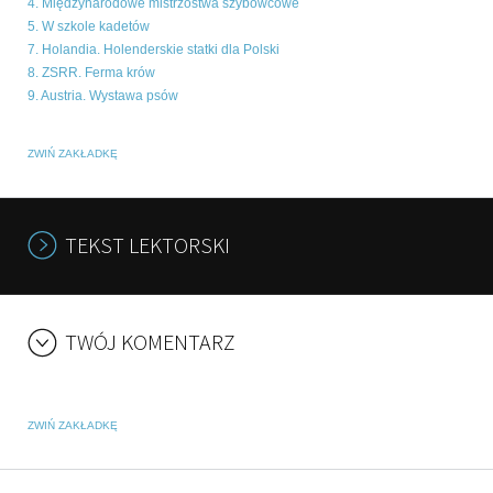
4. Międzynarodowe mistrzostwa szybowcowe
5. W szkole kadetów
7. Holandia. Holenderskie statki dla Polski
8. ZSRR. Ferma krów
9. Austria. Wystawa psów
ZWIŃ ZAKŁADKĘ
TEKST LEKTORSKI
TWÓJ KOMENTARZ
ZWIŃ ZAKŁADKĘ