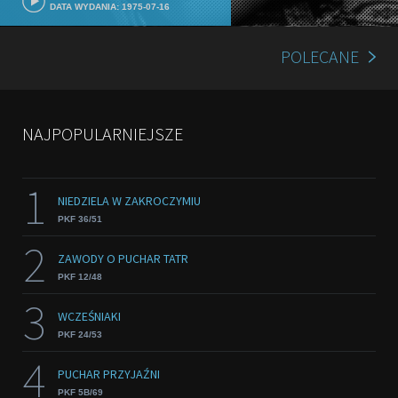
DATA WYDANIA: 1975-07-16
POLECANE
NAJPOPULARNIEJSZE
1
NIEDZIELA W ZAKROCZYMIU
PKF 36/51
2
ZAWODY O PUCHAR TATR
PKF 12/48
3
WCZEŚNIAKI
PKF 24/53
4
PUCHAR PRZYJAŹNI
PKF 5B/69