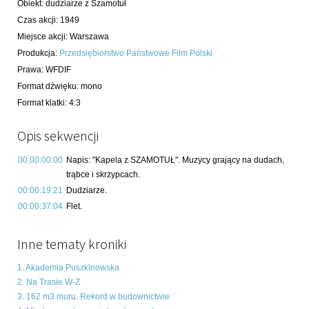
Obiekt
:
dudziarze z Szamotuł
Czas akcji
:
1949
Miejsce akcji
:
Warszawa
Produkcja
:
Przedsiębiorstwo Państwowe Film Polski
Prawa
:
WFDIF
Format dźwięku
:
mono
Format klatki
:
4:3
Opis sekwencji
00:00:00:00
Napis: "Kapela z SZAMOTUŁ". Muzycy grający na dudach,
trąbce i skrzypcach.
00:00:19:21
Dudziarze.
00:00:37:04
Flet.
Inne tematy kroniki
1. Akademia Puszkinowska
2. Na Trasie W-Z
3. 162 m3 muru. Rekord w budownictwie