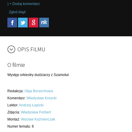
) + Dodaj komentarz
Zgłoś błąd
OPIS FILMU
O filmie
Występ orkiestry dudziarzy z Szamotuł.
Redakcja
:
Olga Borzechowa
Komentarz
:
Władysław Korycki
Lektor
:
Andrzej Łapicki
Zdjęcia
:
Władysław Forbert
Montaż
:
Wacław Kaźmierczak
Numer tematu
:
6