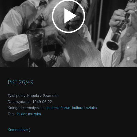
PKF
26/49
Tytuł pełny
:
Kapela z Szamotuł
Data wydania
:
1949-06-22
Kategorie tematyczne
:
społeczeństwo
,
kultura i sztuka
Tagi
:
folklor
,
muzyka
Komentarze (