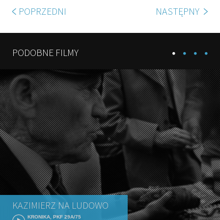
POPRZEDNI
NASTĘPNY
PODOBNE FILMY
KAZIMIERZ NA LUDOWO
KRONIKA, PKF 29A/75