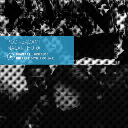
POD RZĄDAMI
MACARTHURA
NEWSREEL, PKF 42/50
RELEASE DATE: 1950-10-11