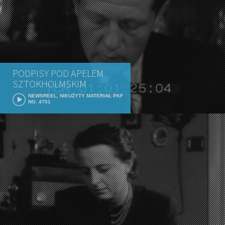
PODPISY POD APELEM
SZTOKHOLMSKIM
NEWSREEL, NIEUŻYTY MATERIAŁ PKF
NO. 4701