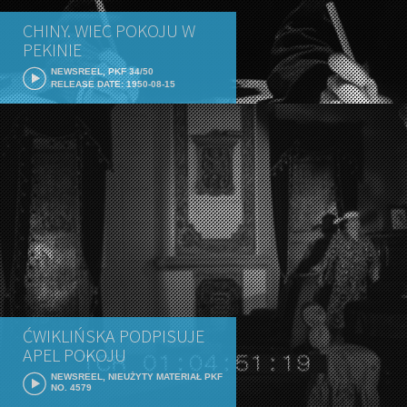
CHINY. WIEC POKOJU W
PEKINIE
NEWSREEL, PKF 34/50
RELEASE DATE: 1950-08-15
ĆWIKLIŃSKA PODPISUJE
APEL POKOJU
NEWSREEL, NIEUŻYTY MATERIAŁ PKF
NO. 4579