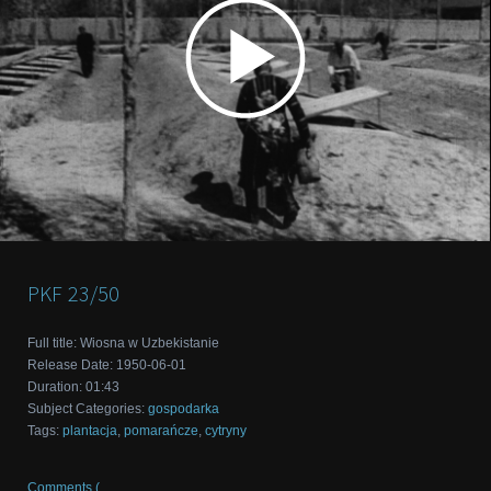
PKF
23/50
Full title
:
Wiosna w Uzbekistanie
Release Date
:
1950-06-01
Duration
:
01:43
Subject Categories
:
gospodarka
Tags
:
plantacja
,
pomarańcze
,
cytryny
Comments (