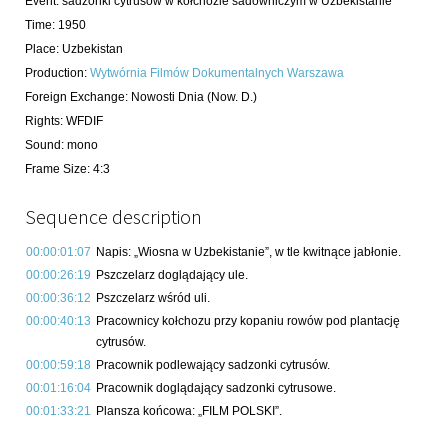
Event
:
sadzonki cytrusów w kołchozie sadowniczym w Uzbekistanie
Time
:
1950
Place
:
Uzbekistan
Production
:
Wytwórnia Filmów Dokumentalnych Warszawa
Foreign Exchange
:
Nowosti Dnia (Now. D.)
Rights
:
WFDIF
Sound
:
mono
Frame Size
:
4:3
Sequence description
00:00:01:07
Napis: „Wiosna w Uzbekistanie”, w tle kwitnące jabłonie.
00:00:26:19
Pszczelarz doglądający ule.
00:00:36:12
Pszczelarz wśród uli.
00:00:40:13
Pracownicy kołchozu przy kopaniu rowów pod plantację
cytrusów.
00:00:59:18
Pracownik podlewający sadzonki cytrusów.
00:01:16:04
Pracownik doglądający sadzonki cytrusowe.
00:01:33:21
Plansza końcowa: „FILM POLSKI”.