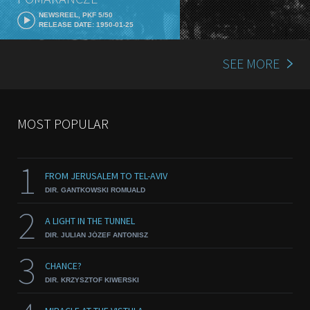
NEWSREEL, PKF 5/50
RELEASE DATE: 1950-01-25
SEE MORE
MOST POPULAR
1
FROM JERUSALEM TO TEL-AVIV
DIR. GANTKOWSKI ROMUALD
2
A LIGHT IN THE TUNNEL
DIR. JULIAN JÓZEF ANTONISZ
3
CHANCE?
DIR. KRZYSZTOF KIWERSKI