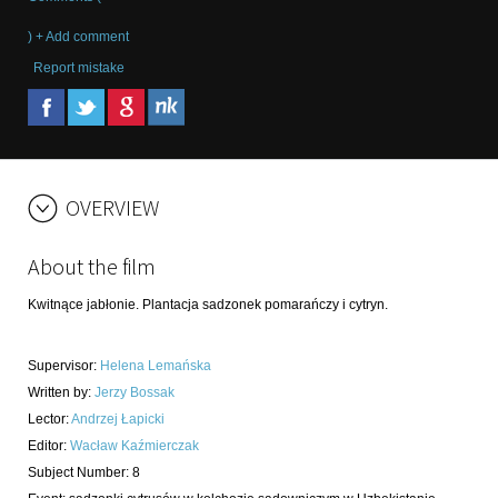
) + Add comment
Report mistake
OVERVIEW
About the film
Kwitnące jabłonie. Plantacja sadzonek pomarańczy i cytryn.
Supervisor
:
Helena Lemańska
Written by
:
Jerzy Bossak
Lector
:
Andrzej Łapicki
Editor
:
Wacław Kaźmierczak
Subject Number
:
8